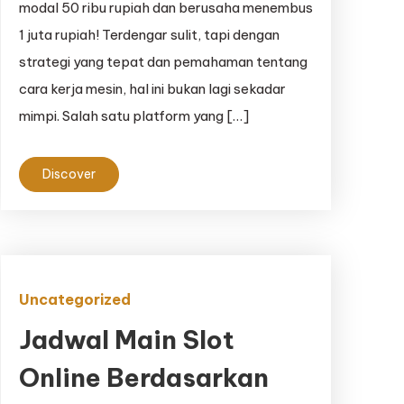
modal 50 ribu rupiah dan berusaha menembus
1 juta rupiah! Terdengar sulit, tapi dengan
strategi yang tepat dan pemahaman tentang
cara kerja mesin, hal ini bukan lagi sekadar
mimpi. Salah satu platform yang […]
Discover
Uncategorized
Jadwal Main Slot
Online Berdasarkan