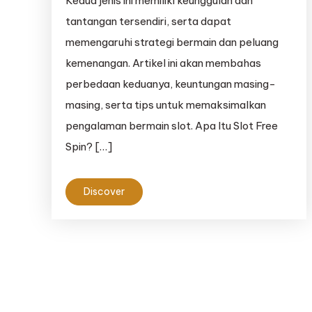
Kedua jenis ini memiliki keunggulan dan
tantangan tersendiri, serta dapat
memengaruhi strategi bermain dan peluang
kemenangan. Artikel ini akan membahas
perbedaan keduanya, keuntungan masing-
masing, serta tips untuk memaksimalkan
pengalaman bermain slot. Apa Itu Slot Free
Spin? […]
Discover
Posts
pagination