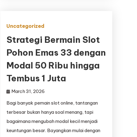
Uncategorized
Strategi Bermain Slot
Pohon Emas 33 dengan
Modal 50 Ribu hingga
Tembus 1 Juta
March 31, 2026
Bagi banyak pemain slot online, tantangan
terbesar bukan hanya soal menang, tapi
bagaimana mengubah modal kecil menjadi
keuntungan besar. Bayangkan mulai dengan