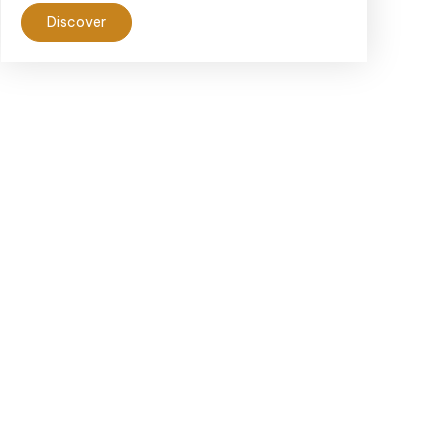
Discover