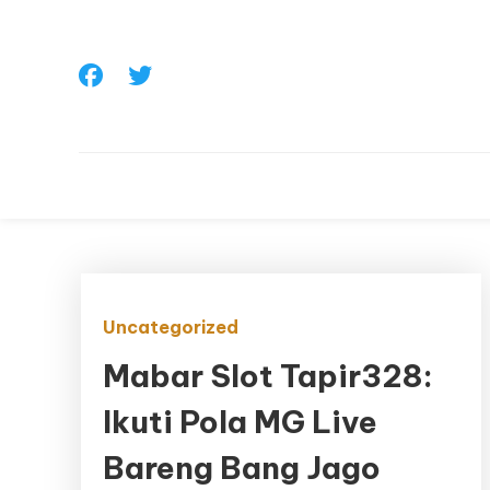
Skip
To
Content
Uncategorized
Mabar Slot Tapir328:
Ikuti Pola MG Live
Bareng Bang Jago