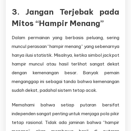
3. Jangan Terjebak pada
Mitos “Hampir Menang”
Dalam permainan yang berbasis peluang, sering
muncul perasaan “hampir menang” yang sebenarnya
hanya ilusi statistik. Misalnya, ketika simbol jackpot
hampir muncul atau hasil terlihat sangat dekat
dengan kemenangan besar. Banyak pemain
menganggap ini sebagai tanda bahwa kemenangan
sudah dekat, padahal sistem tetap acak.
Memahami bahwa setiap putaran bersifat
independen sangat penting untuk menjaga pola pikir
tetap rasional. Tidak ada jaminan bahwa “hampir