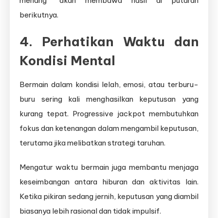
menang” akan membawa hasil di putaran
berikutnya.
4. Perhatikan Waktu dan
Kondisi Mental
Bermain dalam kondisi lelah, emosi, atau terburu-
buru sering kali menghasilkan keputusan yang
kurang tepat. Progressive jackpot membutuhkan
fokus dan ketenangan dalam mengambil keputusan,
terutama jika melibatkan strategi taruhan.
Mengatur waktu bermain juga membantu menjaga
keseimbangan antara hiburan dan aktivitas lain.
Ketika pikiran sedang jernih, keputusan yang diambil
biasanya lebih rasional dan tidak impulsif.