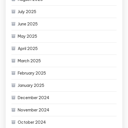
July 2025
June 2025
May 2025
April 2025
March 2025
February 2025
January 2025
December 2024
November 2024
October 2024