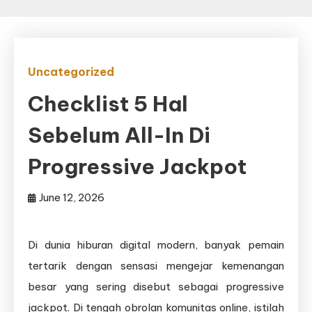
Uncategorized
Checklist 5 Hal
Sebelum All-In Di
Progressive Jackpot
June 12, 2026
Di dunia hiburan digital modern, banyak pemain
tertarik dengan sensasi mengejar kemenangan
besar yang sering disebut sebagai progressive
jackpot. Di tengah obrolan komunitas online, istilah