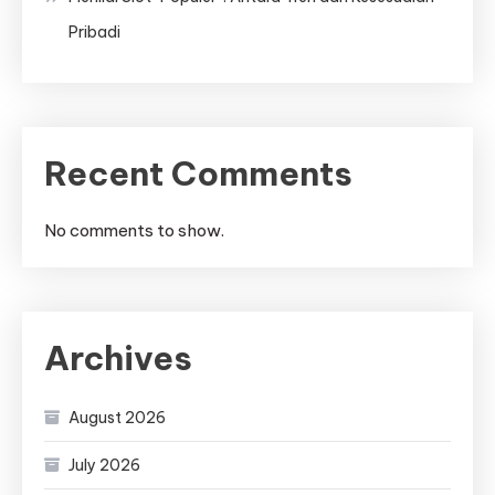
Pribadi
Recent Comments
No comments to show.
Archives
August 2026
July 2026