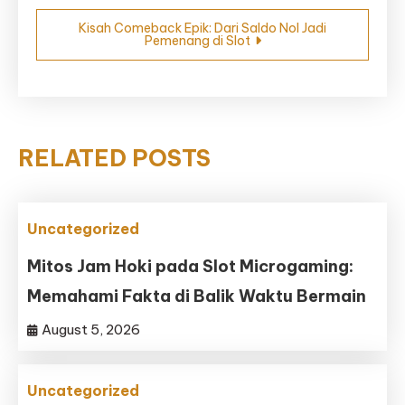
Kisah Comeback Epik: Dari Saldo Nol Jadi
Pemenang di Slot
RELATED POSTS
Uncategorized
Mitos Jam Hoki pada Slot Microgaming:
Memahami Fakta di Balik Waktu Bermain
August 5, 2026
Uncategorized