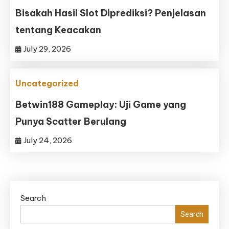
Bisakah Hasil Slot Diprediksi? Penjelasan
tentang Keacakan
July 29, 2026
Uncategorized
Betwin188 Gameplay: Uji Game yang
Punya Scatter Berulang
July 24, 2026
Search
Search