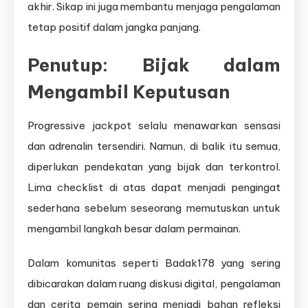
akhir. Sikap ini juga membantu menjaga pengalaman
tetap positif dalam jangka panjang.
Penutup: Bijak dalam
Mengambil Keputusan
Progressive jackpot selalu menawarkan sensasi
dan adrenalin tersendiri. Namun, di balik itu semua,
diperlukan pendekatan yang bijak dan terkontrol.
Lima checklist di atas dapat menjadi pengingat
sederhana sebelum seseorang memutuskan untuk
mengambil langkah besar dalam permainan.
Dalam komunitas seperti Badak178 yang sering
dibicarakan dalam ruang diskusi digital, pengalaman
dan cerita pemain sering menjadi bahan refleksi