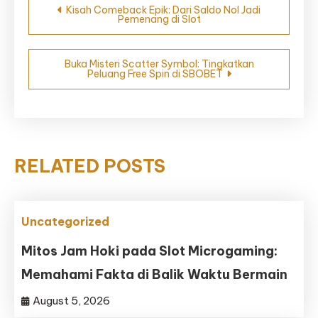
Kisah Comeback Epik: Dari Saldo Nol Jadi
Pemenang di Slot
navigation
Buka Misteri Scatter Symbol: Tingkatkan
Peluang Free Spin di SBOBET
RELATED POSTS
Uncategorized
Mitos Jam Hoki pada Slot Microgaming:
Memahami Fakta di Balik Waktu Bermain
August 5, 2026