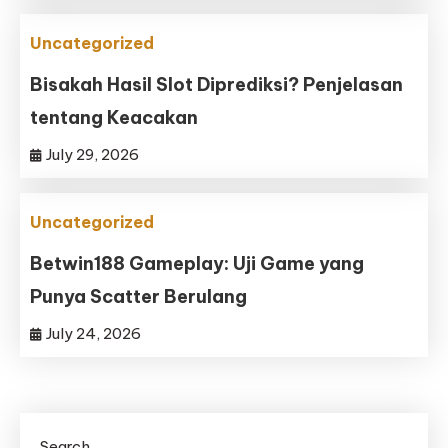
Uncategorized
Bisakah Hasil Slot Diprediksi? Penjelasan
tentang Keacakan
July 29, 2026
Uncategorized
Betwin188 Gameplay: Uji Game yang
Punya Scatter Berulang
July 24, 2026
Search