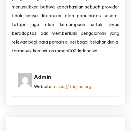
menunjukkan bahwa keberhasilan sebuah provider
tidak hanya ditentukan oleh popularitas sesaat,
tetapi juga oleh kemampuan untuk terus
beradaptasi dan memberikan pengalaman yang
relevan bagi para pemain di berbagai belahan dunia,
termasuk komunitas romeo303 Indonesia.
Admin
Website
https://tanjiao.org
Post