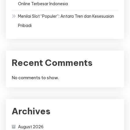
Online Terbesar Indonesia
Menilai Slot “Populer”: Antara Tren dan Kesesuaian
Pribadi
Recent Comments
No comments to show.
Archives
August 2026