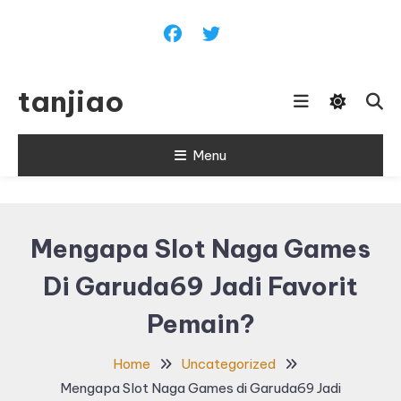
Skip
To
Content
tanjiao
Menu
Mengapa Slot Naga Games
Di Garuda69 Jadi Favorit
Pemain?
Home
Uncategorized
Mengapa Slot Naga Games di Garuda69 Jadi