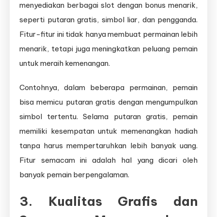
menyediakan berbagai slot dengan bonus menarik,
seperti putaran gratis, simbol liar, dan pengganda.
Fitur-fitur ini tidak hanya membuat permainan lebih
menarik, tetapi juga meningkatkan peluang pemain
untuk meraih kemenangan.
Contohnya, dalam beberapa permainan, pemain
bisa memicu putaran gratis dengan mengumpulkan
simbol tertentu. Selama putaran gratis, pemain
memiliki kesempatan untuk memenangkan hadiah
tanpa harus mempertaruhkan lebih banyak uang.
Fitur semacam ini adalah hal yang dicari oleh
banyak pemain berpengalaman.
3. Kualitas Grafis dan