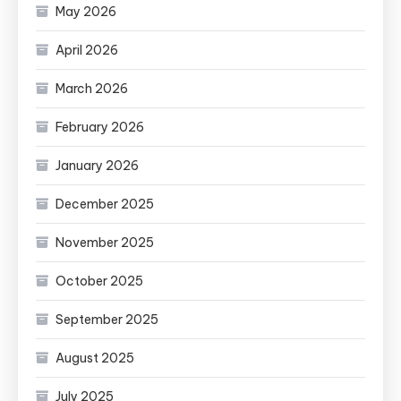
May 2026
April 2026
March 2026
February 2026
January 2026
December 2025
November 2025
October 2025
September 2025
August 2025
July 2025