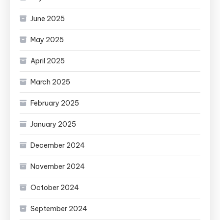
June 2025
May 2025
April 2025
March 2025
February 2025
January 2025
December 2024
November 2024
October 2024
September 2024