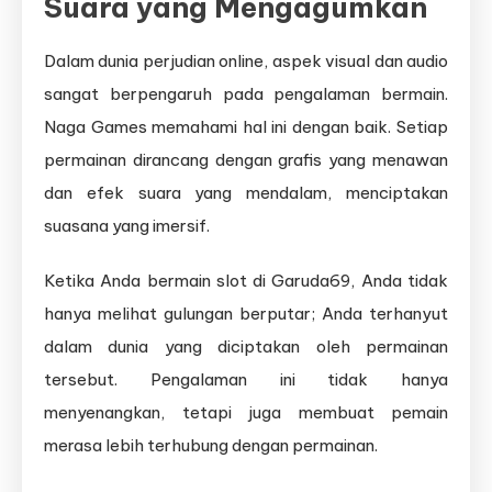
Suara yang Mengagumkan
Dalam dunia perjudian online, aspek visual dan audio
sangat berpengaruh pada pengalaman bermain.
Naga Games memahami hal ini dengan baik. Setiap
permainan dirancang dengan grafis yang menawan
dan efek suara yang mendalam, menciptakan
suasana yang imersif.
Ketika Anda bermain slot di Garuda69, Anda tidak
hanya melihat gulungan berputar; Anda terhanyut
dalam dunia yang diciptakan oleh permainan
tersebut. Pengalaman ini tidak hanya
menyenangkan, tetapi juga membuat pemain
merasa lebih terhubung dengan permainan.