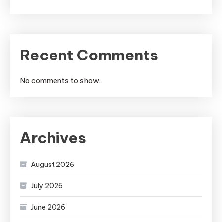
Recent Comments
No comments to show.
Archives
August 2026
July 2026
June 2026