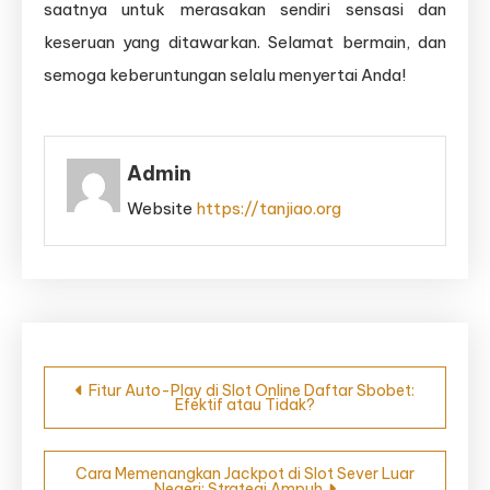
saatnya untuk merasakan sendiri sensasi dan
keseruan yang ditawarkan. Selamat bermain, dan
semoga keberuntungan selalu menyertai Anda!
Admin
Website
https://tanjiao.org
Post
Fitur Auto-Play di Slot Online Daftar Sbobet:
Efektif atau Tidak?
navigation
Cara Memenangkan Jackpot di Slot Sever Luar
Negeri: Strategi Ampuh