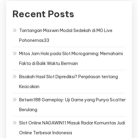
Recent Posts
Tantangan Maxwin Modal Sedekah di MG Live
Pohonemas33
Mitos Jam Hoki pada Slot Microgaming: Memahami
Fakta di Balik Waktu Bermain
Bisakah Hasil Slot Diprediksi? Penjelasan tentang
Keacakan
Betwin188 Gameplay: Uji Game yang Punya Scatter
Berulang
Slot Online NAGAWIN11 Masuk Radar Komunitas Judi
Online Terbesar Indonesia