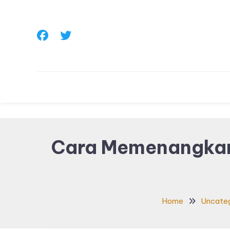
Skip
To
Content
Cara Memenangkan J
Home
Uncate