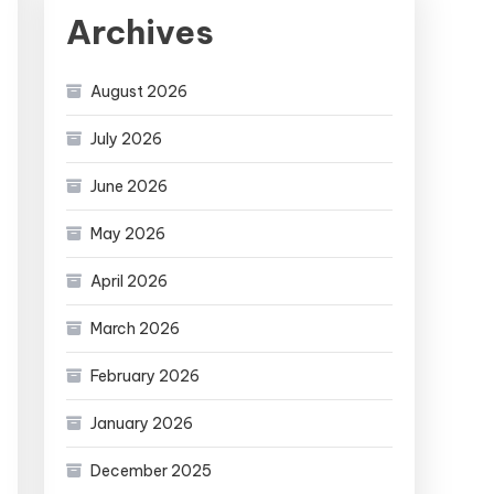
Archives
August 2026
July 2026
June 2026
May 2026
April 2026
March 2026
February 2026
January 2026
December 2025