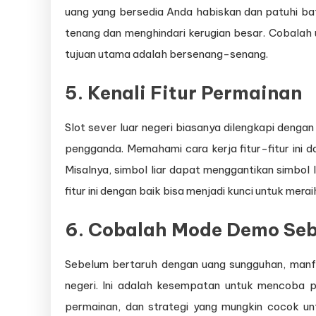
uang yang bersedia Anda habiskan dan patuhi bat
tenang dan menghindari kerugian besar. Cobalah
tujuan utama adalah bersenang-senang.
5. Kenali Fitur Permainan
Slot sever luar negeri biasanya dilengkapi dengan 
pengganda. Memahami cara kerja fitur-fitur in
Misalnya, simbol liar dapat menggantikan simbo
fitur ini dengan baik bisa menjadi kunci untuk merai
6. Cobalah Mode Demo Seb
Sebelum bertaruh dengan uang sungguhan, manfa
negeri. Ini adalah kesempatan untuk mencoba p
permainan, dan strategi yang mungkin cocok un