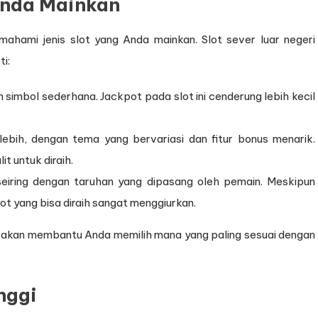
 Anda Mainkan
ahami jenis slot yang Anda mainkan. Slot sever luar negeri
i:
n simbol sederhana. Jackpot pada slot ini cenderung lebih kecil
ebih, dengan tema yang bervariasi dan fitur bonus menarik.
it untuk diraih.
 seiring dengan taruhan yang dipasang oleh pemain. Meskipun
t yang bisa diraih sangat menggiurkan.
t akan membantu Anda memilih mana yang paling sesuai dengan
nggi