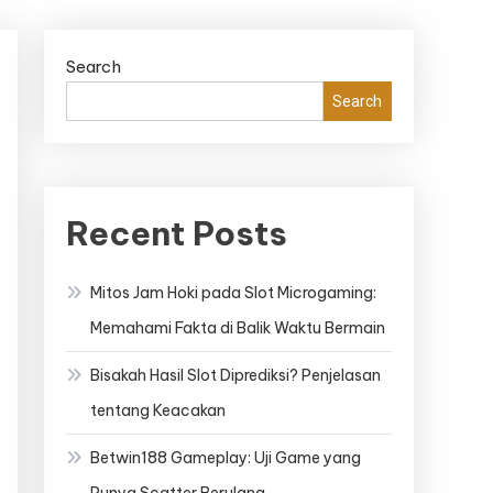
Search
Search
Recent Posts
Mitos Jam Hoki pada Slot Microgaming:
Memahami Fakta di Balik Waktu Bermain
Bisakah Hasil Slot Diprediksi? Penjelasan
tentang Keacakan
Betwin188 Gameplay: Uji Game yang