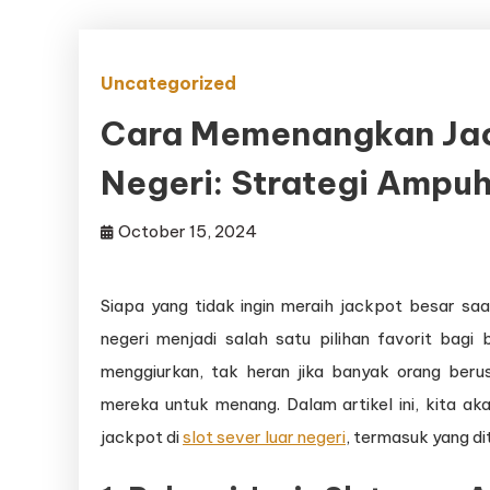
Uncategorized
Cara Memenangkan Jack
Negeri: Strategi Ampu
October 15, 2024
Siapa yang tidak ingin meraih jackpot besar saat
negeri menjadi salah satu pilihan favorit bag
menggiurkan, tak heran jika banyak orang ber
mereka untuk menang. Dalam artikel ini, kita
jackpot di
slot sever luar negeri
, termasuk yang d