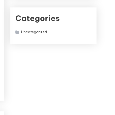
Categories
Uncategorized