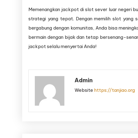
Memenangkan jackpot di slot sever luar negeri 
strategi yang tepat. Dengan memilih slot yang
bergabung dengan komunitas, Anda bisa meningka
bermain dengan bijak dan tetap bersenang-senang
jackpot selalu menyertai Anda!
Admin
Website
https://tanjiao.org