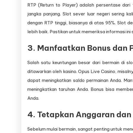
RTP (Return to Player) adalah persentase dari
jangka panjang. Slot sever luar negeri sering ka
dengan RTP tinggi, biasanya di atas 95%. Slot 
lebih baik. Pastikan untuk memeriksa informasi in
3. Manfaatkan Bonus dan 
Salah satu keuntungan besar dari bermain di sl
ditawarkan oleh kasino. Opus Live Casino, misalny
dapat meningkatkan saldo permainan Anda. Man
meningkatkan taruhan Anda. Bonus bisa membe
Anda.
4. Tetapkan Anggaran dan
Sebelum mulai bermain, sangat penting untuk me