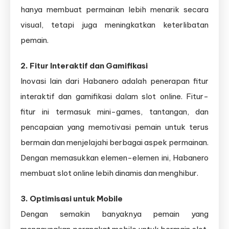
hanya membuat permainan lebih menarik secara
visual, tetapi juga meningkatkan keterlibatan
pemain.
2. Fitur Interaktif dan Gamifikasi
Inovasi lain dari Habanero adalah penerapan fitur
interaktif dan gamifikasi dalam slot online. Fitur-
fitur ini termasuk mini-games, tantangan, dan
pencapaian yang memotivasi pemain untuk terus
bermain dan menjelajahi berbagai aspek permainan.
Dengan memasukkan elemen-elemen ini, Habanero
membuat slot online lebih dinamis dan menghibur.
3. Optimisasi untuk Mobile
Dengan semakin banyaknya pemain yang