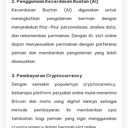
2. Penggunaan Kecerdasan Buatan (AI)
Kecerdasan Buatan (AI) digunakan untuk
meningkatkan pengalaman bermain dengan
menyediakan fitur-fitur personalisasi, analisis data,
dan rekomendasi permainan. Dengan AI, slot online
dapat menyesuaikan permainan dengan preferensi
pemain dan memberikan pengalaman yang lebih
disesuaikan.
3. Pembayaran Cryptocurrency
Dengan semakin populernya cryptocurrency,
beberapa platform perjudian online mulai menerima
Bitcoin dan mata uang digital lainnya sebagai
metode pembayaran. Ini memberikan opsi
tambahan bagi pemain yang ingin menggunakan
cryptocurrency dalam bermain slot online.