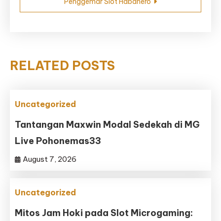
Penggemar Slot Habanero
RELATED POSTS
Uncategorized
Tantangan Maxwin Modal Sedekah di MG
Live Pohonemas33
August 7, 2026
Uncategorized
Mitos Jam Hoki pada Slot Microgaming: