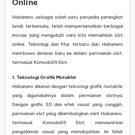
Online
Habanero, sebagai salah satu penyedia perangkat
lunak terkemuka, telah memperkenalkan berbagai
inovasi yang mengubah cara kita memainkan slot
online. Teknologi dan fitur terbaru dari Habanero
membawa dimensi baru ke dalam permainan slot,
termasuk Komodo69 Slot.
1. Teknologi Grafik Mutakhir
Habanero dikenal dengan teknologi grafik mutakhir
yang digunakannya dalam permainan slotnya.
Dengan grafis 3D dan efek visual yang canggih,
permainan slot yang dikembangkan oleh Habanero,
termasuk Komodo69 Slot, menawarkan
pengalaman visual yang menakjubkan. Ini tidak