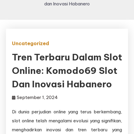
dan Inovasi Habanero
Uncategorized
Tren Terbaru Dalam Slot
Online: Komodo69 Slot
Dan Inovasi Habanero
September 1, 2024
Di dunia perjudian online yang terus berkembang,
slot online telah mengalami evolusi yang signifikan,
menghadirkan inovasi dan tren terbaru yang