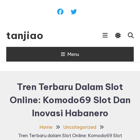
Skip
To
Content
tanjiao
Menu
Tren Terbaru Dalam Slot
Online: Komodo69 Slot Dan
Inovasi Habanero
Home
Uncategorized
Tren Terbaru dalam Slot Online: Komodo69 Slot