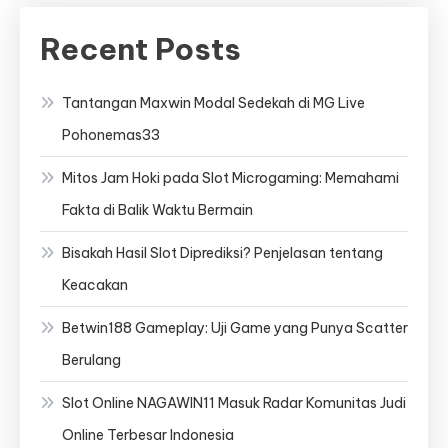
Recent Posts
Tantangan Maxwin Modal Sedekah di MG Live
Pohonemas33
Mitos Jam Hoki pada Slot Microgaming: Memahami
Fakta di Balik Waktu Bermain
Bisakah Hasil Slot Diprediksi? Penjelasan tentang
Keacakan
Betwin188 Gameplay: Uji Game yang Punya Scatter
Berulang
Slot Online NAGAWIN11 Masuk Radar Komunitas Judi
Online Terbesar Indonesia