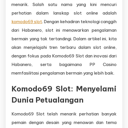
menarik. Salah satu nama yang kini mencuri
perhatian dalam lanskap slot online adalah
komodo69 slot
. Dengan kehadiran teknologi canggih
dari Habanero, slot ini menawarkan pengalaman
bermain yang tak tertandingi. Dalam artikel ini, kita
akan menjelajahi tren terbaru dalam slot online,
dengan fokus pada Komodo69 Slot dan inovasi dari
Habanero, serta bagaimana PP Casino
memfasilitasi pengalaman bermain yang lebih baik.
Komodo69 Slot: Menyelami
Dunia Petualangan
Komodo69 Slot telah menarik perhatian banyak
pemain dengan desain yang menawan dan tema