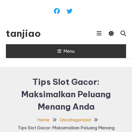
Skip
To
Content
tanjiao
Menu
Tips Slot Gacor:
Maksimalkan Peluang
Menang Anda
Home
Uncategorized
Tips Slot Gacor: Maksimalkan Peluang Menang