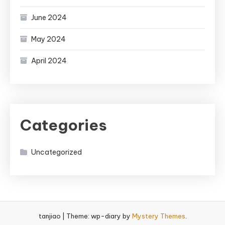
June 2024
May 2024
April 2024
Categories
Uncategorized
tanjiao
|
Theme: wp-diary by
Mystery Themes
.