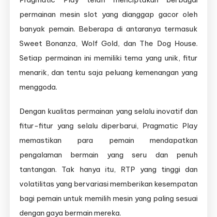
permainan mesin slot yang dianggap gacor oleh
banyak pemain. Beberapa di antaranya termasuk
Sweet Bonanza, Wolf Gold, dan The Dog House.
Setiap permainan ini memiliki tema yang unik, fitur
menarik, dan tentu saja peluang kemenangan yang
menggoda.
Dengan kualitas permainan yang selalu inovatif dan
fitur-fitur yang selalu diperbarui, Pragmatic Play
memastikan para pemain mendapatkan
pengalaman bermain yang seru dan penuh
tantangan. Tak hanya itu, RTP yang tinggi dan
volatilitas yang bervariasi memberikan kesempatan
bagi pemain untuk memilih mesin yang paling sesuai
dengan gaya bermain mereka.