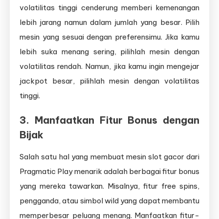
volatilitas tinggi cenderung memberi kemenangan
lebih jarang namun dalam jumlah yang besar. Pilih
mesin yang sesuai dengan preferensimu. Jika kamu
lebih suka menang sering, pilihlah mesin dengan
volatilitas rendah. Namun, jika kamu ingin mengejar
jackpot besar, pilihlah mesin dengan volatilitas
tinggi.
3. Manfaatkan Fitur Bonus dengan
Bijak
Salah satu hal yang membuat mesin slot gacor dari
Pragmatic Play menarik adalah berbagai fitur bonus
yang mereka tawarkan. Misalnya, fitur free spins,
pengganda, atau simbol wild yang dapat membantu
memperbesar peluang menang. Manfaatkan fitur-