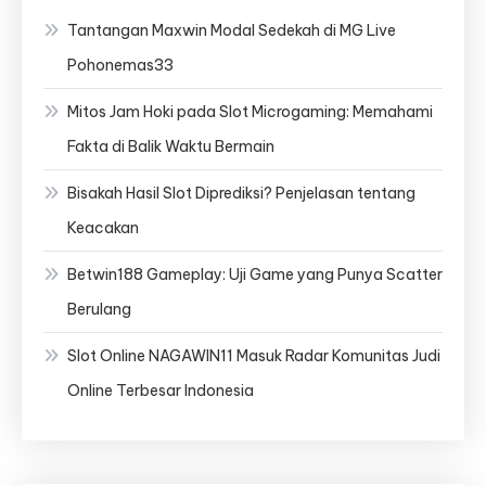
Tantangan Maxwin Modal Sedekah di MG Live
Pohonemas33
Mitos Jam Hoki pada Slot Microgaming: Memahami
Fakta di Balik Waktu Bermain
Bisakah Hasil Slot Diprediksi? Penjelasan tentang
Keacakan
Betwin188 Gameplay: Uji Game yang Punya Scatter
Berulang
Slot Online NAGAWIN11 Masuk Radar Komunitas Judi
Online Terbesar Indonesia