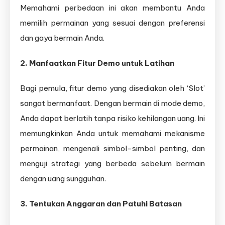
Memahami perbedaan ini akan membantu Anda
memilih permainan yang sesuai dengan preferensi
dan gaya bermain Anda.
2. Manfaatkan Fitur Demo untuk Latihan
Bagi pemula, fitur demo yang disediakan oleh ‘Slot’
sangat bermanfaat. Dengan bermain di mode demo,
Anda dapat berlatih tanpa risiko kehilangan uang. Ini
memungkinkan Anda untuk memahami mekanisme
permainan, mengenali simbol-simbol penting, dan
menguji strategi yang berbeda sebelum bermain
dengan uang sungguhan.
3. Tentukan Anggaran dan Patuhi Batasan