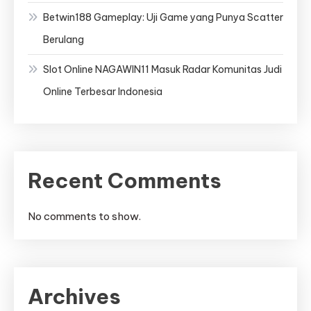
Betwin188 Gameplay: Uji Game yang Punya Scatter
Berulang
Slot Online NAGAWIN11 Masuk Radar Komunitas Judi
Online Terbesar Indonesia
Recent Comments
No comments to show.
Archives