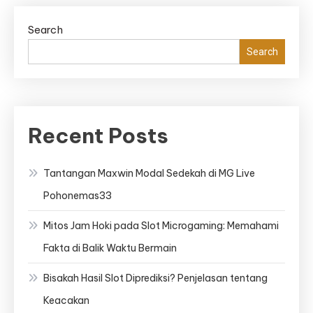
Search
Search
Recent Posts
Tantangan Maxwin Modal Sedekah di MG Live
Pohonemas33
Mitos Jam Hoki pada Slot Microgaming: Memahami
Fakta di Balik Waktu Bermain
Bisakah Hasil Slot Diprediksi? Penjelasan tentang
Keacakan