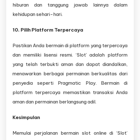
hiburan dan tanggung jawab lainnya dalam
kehidupan sehari-hari.
10. Pilih Platform Terpercaya
Pastikan Anda bermain di platform yang terpercaya
dan memiliki lisensi resmi. ‘Slot’ adalah platform
yang telah terbukti aman dan dapat diandalkan,
menawarkan berbagai permainan berkualitas dari
penyedia seperti Pragmatic Play. Bermain di
platform terpercaya memastikan transaksi Anda
aman dan permainan berlangsung adil.
Kesimpulan
Memulai perjalanan bermain slot online di ‘Slot’