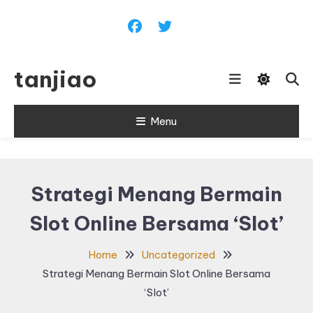
Skip
To
Content
tanjiao
Menu
Strategi Menang Bermain
Slot Online Bersama ‘Slot’
Home
Uncategorized
Strategi Menang Bermain Slot Online Bersama
‘Slot’