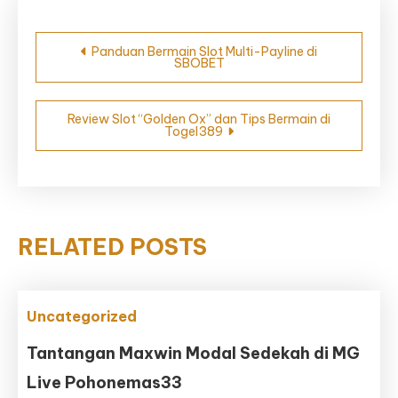
Post
Panduan Bermain Slot Multi-Payline di
SBOBET
navigation
Review Slot “Golden Ox” dan Tips Bermain di
Togel389
RELATED POSTS
Uncategorized
Tantangan Maxwin Modal Sedekah di MG
Live Pohonemas33