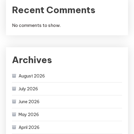
Recent Comments
No comments to show.
Archives
August 2026
July 2026
June 2026
May 2026
April 2026