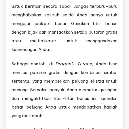
untuk bermain secara sabar. Jangan terburu-buru
menghabiskan seluruh saldo Anda hanya untuk
mengejar jackpot besar. Gunakan fitur bonus
dengan bijak dan manfaatkan setiap putaran gratis
atau multiplikator untuk menggandakan
kemenangan Anda.
Sebagai contoh, di
Dragon’s Throne
, Anda bisa
memicu putaran gratis dengan kombinasi simbol
tertentu, yang memberikan peluang ekstra untuk
menang. Semakin banyak Anda memutar gulungan
dan mengaktifkan fitur-fitur bonus ini, semakin
besar peluang Anda untuk mendapatkan hadiah
yang melimpah.