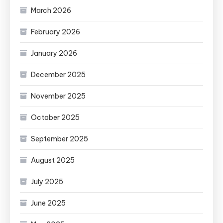
March 2026
February 2026
January 2026
December 2025
November 2025
October 2025
September 2025
August 2025
July 2025
June 2025