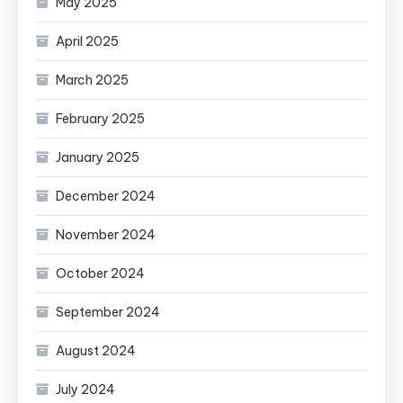
May 2025
April 2025
March 2025
February 2025
January 2025
December 2024
November 2024
October 2024
September 2024
August 2024
July 2024