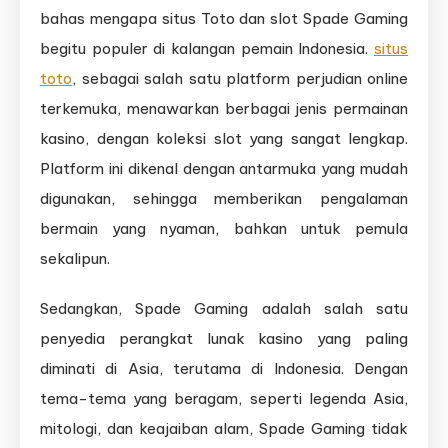
bahas mengapa situs Toto dan slot Spade Gaming
begitu populer di kalangan pemain Indonesia.
situs
toto
, sebagai salah satu platform perjudian online
terkemuka, menawarkan berbagai jenis permainan
kasino, dengan koleksi slot yang sangat lengkap.
Platform ini dikenal dengan antarmuka yang mudah
digunakan, sehingga memberikan pengalaman
bermain yang nyaman, bahkan untuk pemula
sekalipun.
Sedangkan, Spade Gaming adalah salah satu
penyedia perangkat lunak kasino yang paling
diminati di Asia, terutama di Indonesia. Dengan
tema-tema yang beragam, seperti legenda Asia,
mitologi, dan keajaiban alam, Spade Gaming tidak