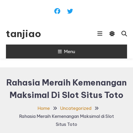
Skip
To
Content
tanjiao
Menu
Rahasia Meraih Kemenangan
Maksimal Di Slot Situs Toto
Home
Uncategorized
Rahasia Meraih Kemenangan Maksimal di Slot
Situs Toto