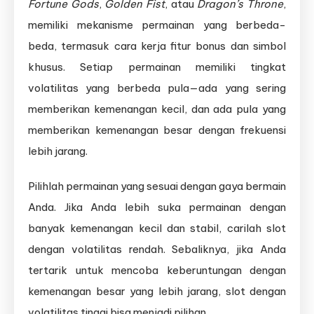
Fortune Gods
,
Golden Fist
, atau
Dragon’s Throne
,
memiliki mekanisme permainan yang berbeda-
beda, termasuk cara kerja fitur bonus dan simbol
khusus. Setiap permainan memiliki tingkat
volatilitas yang berbeda pula—ada yang sering
memberikan kemenangan kecil, dan ada pula yang
memberikan kemenangan besar dengan frekuensi
lebih jarang.
Pilihlah permainan yang sesuai dengan gaya bermain
Anda. Jika Anda lebih suka permainan dengan
banyak kemenangan kecil dan stabil, carilah slot
dengan volatilitas rendah. Sebaliknya, jika Anda
tertarik untuk mencoba keberuntungan dengan
kemenangan besar yang lebih jarang, slot dengan
volatilitas tinggi bisa menjadi pilihan.