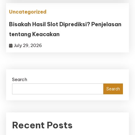
Uncategorized
Bisakah Hasil Slot Diprediksi? Penjelasan
tentang Keacakan
July 29, 2026
Search
Search
Recent Posts