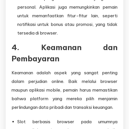
personal. Aplikasi juga memungkinkan pemain
untuk memanfaatkan fitur-fitur lain, seperti
notifikasi untuk bonus atau promosi, yang tidak
tersedia di browser.
4. Keamanan dan
Pembayaran
Keamanan adalah aspek yang sangat penting
dalam perjudian online. Baik melalui browser
maupun aplikasi mobile, pemain harus memastikan
bahwa platform yang mereka pilih menjamin
perlindungan data pribadi dan transaksi keuangan.
Slot berbasis browser pada umumnya