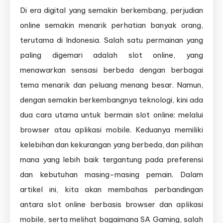
Di era digital yang semakin berkembang, perjudian
online semakin menarik perhatian banyak orang,
terutama di Indonesia. Salah satu permainan yang
paling digemari adalah slot online, yang
menawarkan sensasi berbeda dengan berbagai
tema menarik dan peluang menang besar. Namun,
dengan semakin berkembangnya teknologi, kini ada
dua cara utama untuk bermain slot online: melalui
browser atau aplikasi mobile. Keduanya memiliki
kelebihan dan kekurangan yang berbeda, dan pilihan
mana yang lebih baik tergantung pada preferensi
dan kebutuhan masing-masing pemain. Dalam
artikel ini, kita akan membahas perbandingan
antara slot online berbasis browser dan aplikasi
mobile, serta melihat bagaimana SA Gaming, salah