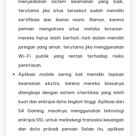
menyediakan sistem keamanan yang baik,
terutama jika situs tersebut sudah memiliki
sertifikasi dan lisensi resmi. Namun, karena
pemain mengakses situs melalui browser,
mereka harus lebih berhati-hati dalam memilih
jaringan yang aman, terutama jika menggunakan
Wi-Fi publik yang rentan terhadap risiko
peretasan.
Aplikasi mobile sering kali memiliki lapisan
keamanan ekstra, karena mereka biasanya
dilengkapi dengan sistem otentikasi yang lebih
kuat dan enkripsi data tingkat tinggi. Aplikasi dari
SA Gaming, misalnya, menggunakan teknologi
enkripsi SSL untuk melindungi transaksi keuangan
dan data pribadi pemain. Selain itu, aplikasi