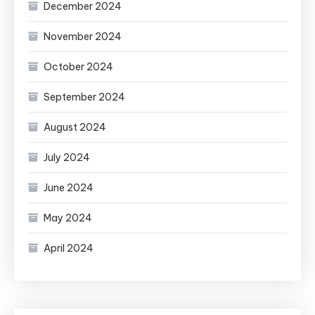
December 2024
November 2024
October 2024
September 2024
August 2024
July 2024
June 2024
May 2024
April 2024