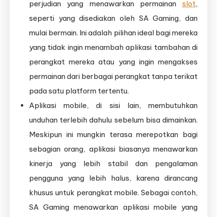
perjudian yang menawarkan permainan
slot
,
seperti yang disediakan oleh SA Gaming, dan
mulai bermain. Ini adalah pilihan ideal bagi mereka
yang tidak ingin menambah aplikasi tambahan di
perangkat mereka atau yang ingin mengakses
permainan dari berbagai perangkat tanpa terikat
pada satu platform tertentu.
Aplikasi mobile, di sisi lain, membutuhkan
unduhan terlebih dahulu sebelum bisa dimainkan.
Meskipun ini mungkin terasa merepotkan bagi
sebagian orang, aplikasi biasanya menawarkan
kinerja yang lebih stabil dan pengalaman
pengguna yang lebih halus, karena dirancang
khusus untuk perangkat mobile. Sebagai contoh,
SA Gaming menawarkan aplikasi mobile yang