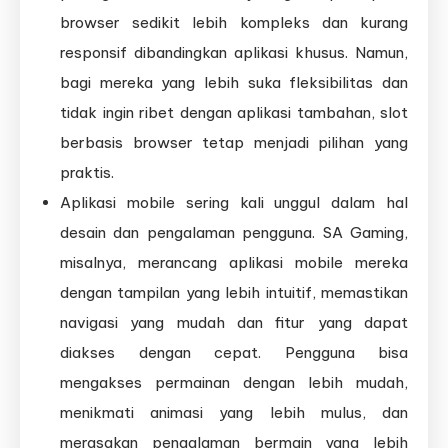
browser sedikit lebih kompleks dan kurang
responsif dibandingkan aplikasi khusus. Namun,
bagi mereka yang lebih suka fleksibilitas dan
tidak ingin ribet dengan aplikasi tambahan, slot
berbasis browser tetap menjadi pilihan yang
praktis.
Aplikasi mobile sering kali unggul dalam hal
desain dan pengalaman pengguna. SA Gaming,
misalnya, merancang aplikasi mobile mereka
dengan tampilan yang lebih intuitif, memastikan
navigasi yang mudah dan fitur yang dapat
diakses dengan cepat. Pengguna bisa
mengakses permainan dengan lebih mudah,
menikmati animasi yang lebih mulus, dan
merasakan pengalaman bermain yang lebih