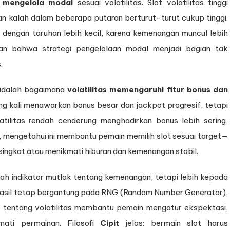
a
mengelola modal
sesuai volatilitas. Slot volatilitas tinggi
n kalah dalam beberapa putaran berturut-turut cukup tinggi.
an dengan taruhan lebih kecil, karena kemenangan muncul lebih
n bahwa strategi pengelolaan modal menjadi bagian tak
.
dalah bagaimana
volatilitas memengaruhi fitur bonus dan
ering kali menawarkan bonus besar dan jackpot progresif, tetapi
atilitas rendah cenderung menghadirkan bonus lebih sering,
, mengetahui ini membantu pemain memilih slot sesuai target—
singkat atau menikmati hiburan dan kemenangan stabil.
ah indikator mutlak tentang kemenangan, tetapi lebih kepada
hasil tetap bergantung pada RNG (Random Number Generator),
 tentang volatilitas membantu pemain mengatur ekspektasi,
ati permainan. Filosofi
Cipit
jelas: bermain slot harus