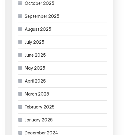
October 2025
September 2025
August 2025
July 2025
June 2025
May 2025
April 2025
March 2025
February 2025
January 2025
December 2024