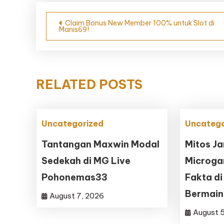
Post
Claim Bonus New Member 100% untuk Slot di
Manis69!
navigation
RELATED POSTS
Uncategorized
Uncatego
Tantangan Maxwin Modal
Mitos Ja
Sedekah di MG Live
Microga
Pohonemas33
Fakta di
Bermain
August 7, 2026
August 