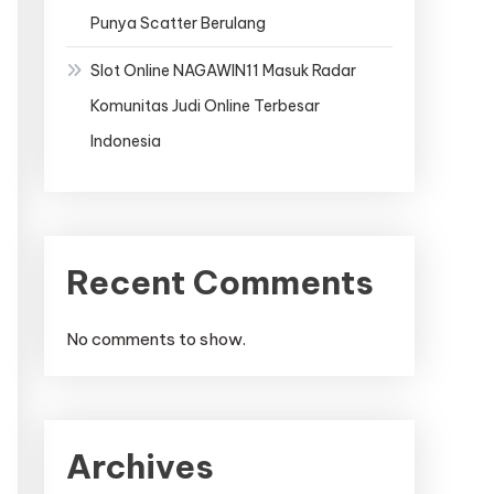
Punya Scatter Berulang
Slot Online NAGAWIN11 Masuk Radar
Komunitas Judi Online Terbesar
Indonesia
Recent Comments
No comments to show.
Archives