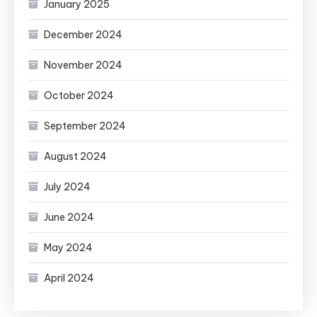
January 2025
December 2024
November 2024
October 2024
September 2024
August 2024
July 2024
June 2024
May 2024
April 2024