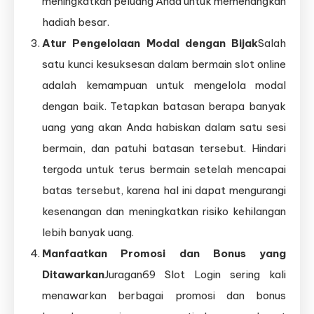
meningkatkan peluang Anda untuk memenangkan
hadiah besar.
Atur Pengelolaan Modal dengan Bijak
Salah
satu kunci kesuksesan dalam bermain slot online
adalah kemampuan untuk mengelola modal
dengan baik. Tetapkan batasan berapa banyak
uang yang akan Anda habiskan dalam satu sesi
bermain, dan patuhi batasan tersebut. Hindari
tergoda untuk terus bermain setelah mencapai
batas tersebut, karena hal ini dapat mengurangi
kesenangan dan meningkatkan risiko kehilangan
lebih banyak uang.
Manfaatkan Promosi dan Bonus yang
Ditawarkan
Juragan69 Slot Login sering kali
menawarkan berbagai promosi dan bonus