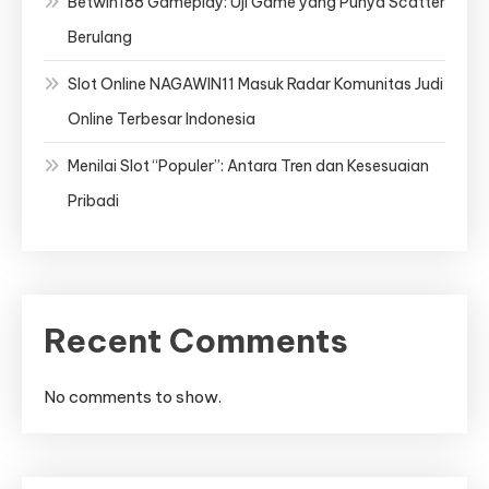
Betwin188 Gameplay: Uji Game yang Punya Scatter
Berulang
Slot Online NAGAWIN11 Masuk Radar Komunitas Judi
Online Terbesar Indonesia
Menilai Slot “Populer”: Antara Tren dan Kesesuaian
Pribadi
Recent Comments
No comments to show.