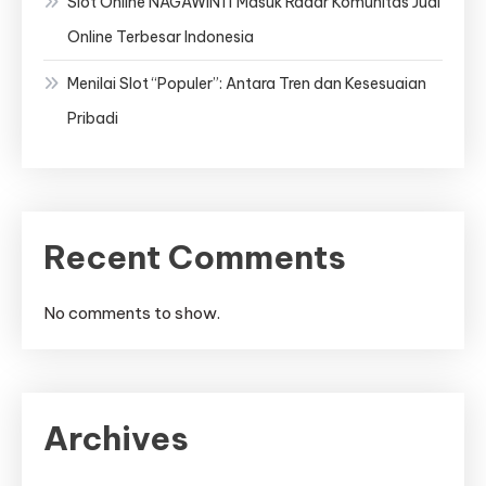
Slot Online NAGAWIN11 Masuk Radar Komunitas Judi
Online Terbesar Indonesia
Menilai Slot “Populer”: Antara Tren dan Kesesuaian
Pribadi
Recent Comments
No comments to show.
Archives