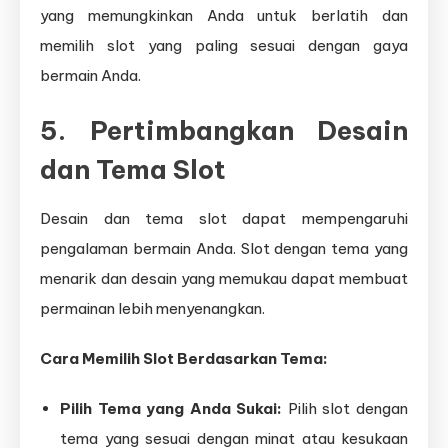
yang memungkinkan Anda untuk berlatih dan
memilih slot yang paling sesuai dengan gaya
bermain Anda.
5. Pertimbangkan Desain
dan Tema Slot
Desain dan tema slot dapat mempengaruhi
pengalaman bermain Anda. Slot dengan tema yang
menarik dan desain yang memukau dapat membuat
permainan lebih menyenangkan.
Cara Memilih Slot Berdasarkan Tema:
Pilih Tema yang Anda Sukai:
Pilih slot dengan
tema yang sesuai dengan minat atau kesukaan