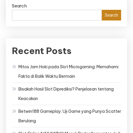
Search
Search
Recent Posts
Mitos Jam Hoki pada Slot Microgaming: Memahami
Fakta di Balik Waktu Bermain
Bisakah Hasil Slot Diprediksi? Penjelasan tentang
Keacakan
Betwin188 Gameplay: Uji Game yang Punya Scatter
Berulang