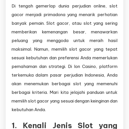
Di tengah gemerlap dunia perjudian online, slot
gacor menjadi primadona yang menarik perhatian
banyak pemain. Slot gacor, atau slot yang sering
memberikan kemenangan besar, menawarkan
peluang yang menggoda untuk meraih hasil
maksimal. Namun, memilih slot gacor yang tepat
sesuai kebutuhan dan preferensi Anda memerlukan
pemahaman dan strategi. Di Ion Casino, platform
terkemuka dalam pasar perjudian Indonesia, Anda
akan menemukan berbagai slot yang memenuhi
berbagai kriteria. Mari kita jelajahi panduan untuk
memilih slot gacor yang sesuai dengan keinginan dan
kebutuhan Anda.
1. Kenali Jenis Slot yang