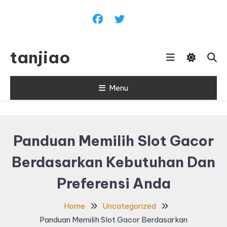
Skip
To
Content
tanjiao
Menu
Panduan Memilih Slot Gacor
Berdasarkan Kebutuhan Dan
Preferensi Anda
Home
Uncategorized
Panduan Memilih Slot Gacor Berdasarkan