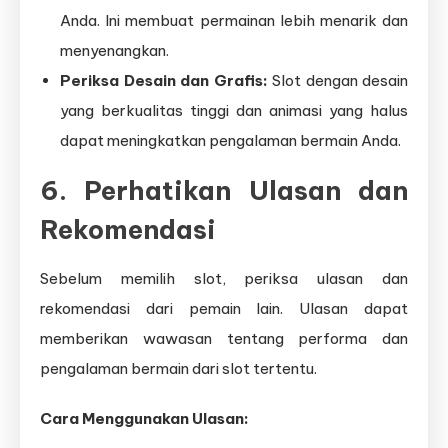
Anda. Ini membuat permainan lebih menarik dan
menyenangkan.
Periksa Desain dan Grafis:
Slot dengan desain
yang berkualitas tinggi dan animasi yang halus
dapat meningkatkan pengalaman bermain Anda.
6. Perhatikan Ulasan dan
Rekomendasi
Sebelum memilih slot, periksa ulasan dan
rekomendasi dari pemain lain. Ulasan dapat
memberikan wawasan tentang performa dan
pengalaman bermain dari slot tertentu.
Cara Menggunakan Ulasan: