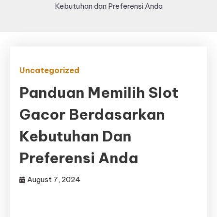
Kebutuhan dan Preferensi Anda
Uncategorized
Panduan Memilih Slot
Gacor Berdasarkan
Kebutuhan Dan
Preferensi Anda
August 7, 2024