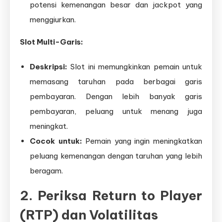
potensi kemenangan besar dan jackpot yang
menggiurkan.
Slot Multi-Garis:
Deskripsi:
Slot ini memungkinkan pemain untuk
memasang taruhan pada berbagai garis
pembayaran. Dengan lebih banyak garis
pembayaran, peluang untuk menang juga
meningkat.
Cocok untuk:
Pemain yang ingin meningkatkan
peluang kemenangan dengan taruhan yang lebih
beragam.
2. Periksa Return to Player
(RTP) dan Volatilitas