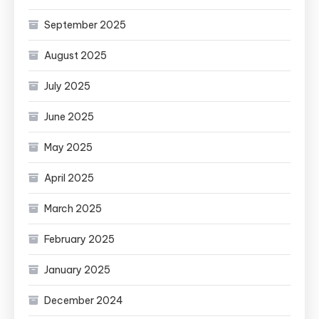
September 2025
August 2025
July 2025
June 2025
May 2025
April 2025
March 2025
February 2025
January 2025
December 2024