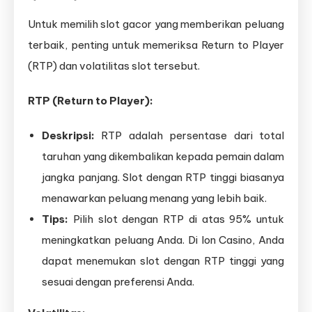
Untuk memilih slot gacor yang memberikan peluang
terbaik, penting untuk memeriksa Return to Player
(RTP) dan volatilitas slot tersebut.
RTP (Return to Player):
Deskripsi:
RTP adalah persentase dari total
taruhan yang dikembalikan kepada pemain dalam
jangka panjang. Slot dengan RTP tinggi biasanya
menawarkan peluang menang yang lebih baik.
Tips:
Pilih slot dengan RTP di atas 95% untuk
meningkatkan peluang Anda. Di Ion Casino, Anda
dapat menemukan slot dengan RTP tinggi yang
sesuai dengan preferensi Anda.