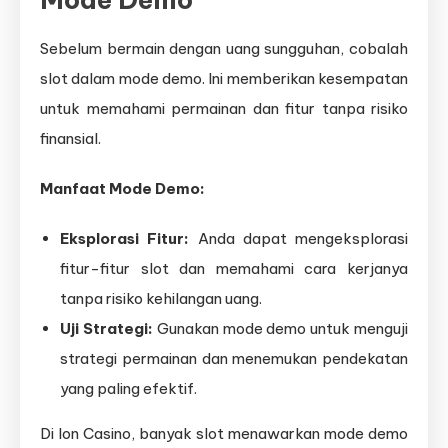
Sebelum bermain dengan uang sungguhan, cobalah
slot dalam mode demo. Ini memberikan kesempatan
untuk memahami permainan dan fitur tanpa risiko
finansial.
Manfaat Mode Demo:
Eksplorasi Fitur:
Anda dapat mengeksplorasi
fitur-fitur slot dan memahami cara kerjanya
tanpa risiko kehilangan uang.
Uji Strategi:
Gunakan mode demo untuk menguji
strategi permainan dan menemukan pendekatan
yang paling efektif.
Di Ion Casino, banyak slot menawarkan mode demo