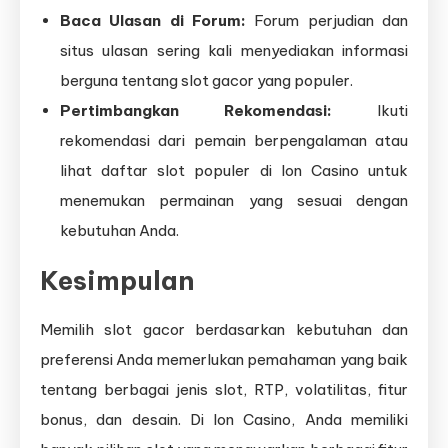
Baca Ulasan di Forum:
Forum perjudian dan
situs ulasan sering kali menyediakan informasi
berguna tentang slot gacor yang populer.
Pertimbangkan Rekomendasi:
Ikuti
rekomendasi dari pemain berpengalaman atau
lihat daftar slot populer di Ion Casino untuk
menemukan permainan yang sesuai dengan
kebutuhan Anda.
Kesimpulan
Memilih slot gacor berdasarkan kebutuhan dan
preferensi Anda memerlukan pemahaman yang baik
tentang berbagai jenis slot, RTP, volatilitas, fitur
bonus, dan desain. Di Ion Casino, Anda memiliki