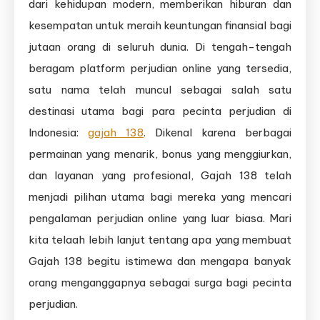
dari kehidupan modern, memberikan hiburan dan
kesempatan untuk meraih keuntungan finansial bagi
jutaan orang di seluruh dunia. Di tengah-tengah
beragam platform perjudian online yang tersedia,
satu nama telah muncul sebagai salah satu
destinasi utama bagi para pecinta perjudian di
Indonesia:
gajah 138
. Dikenal karena berbagai
permainan yang menarik, bonus yang menggiurkan,
dan layanan yang profesional, Gajah 138 telah
menjadi pilihan utama bagi mereka yang mencari
pengalaman perjudian online yang luar biasa. Mari
kita telaah lebih lanjut tentang apa yang membuat
Gajah 138 begitu istimewa dan mengapa banyak
orang menganggapnya sebagai surga bagi pecinta
perjudian.