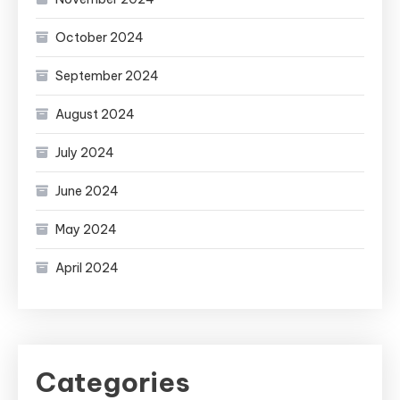
October 2024
September 2024
August 2024
July 2024
June 2024
May 2024
April 2024
Categories