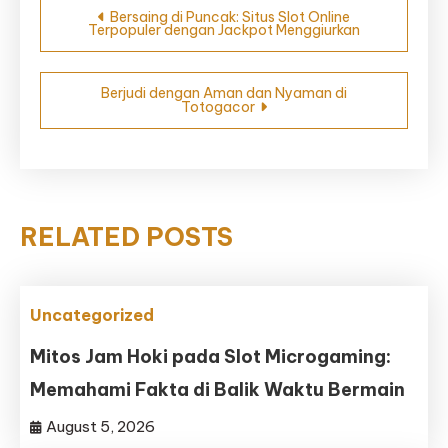
Bersaing di Puncak: Situs Slot Online
Terpopuler dengan Jackpot Menggiurkan
navigation
Berjudi dengan Aman dan Nyaman di
Totogacor
RELATED POSTS
Uncategorized
Mitos Jam Hoki pada Slot Microgaming:
Memahami Fakta di Balik Waktu Bermain
August 5, 2026