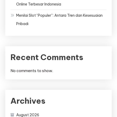
Online Terbesar Indonesia
Menilai Slot “Populer”: Antara Tren dan Kesesuaian
Pribadi
Recent Comments
No comments to show.
Archives
August 2026