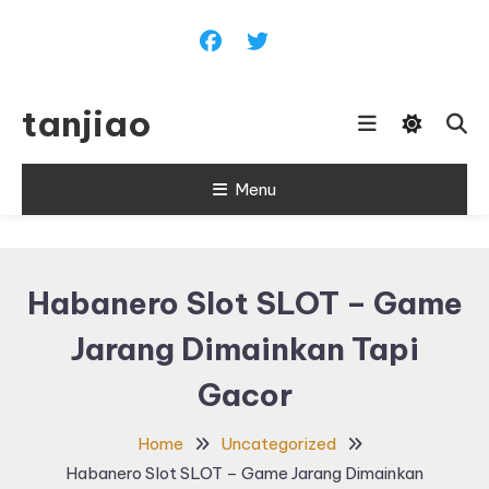
Skip
To
Content
tanjiao
Menu
Habanero Slot SLOT – Game
Jarang Dimainkan Tapi
Gacor
Home
Uncategorized
Habanero Slot SLOT – Game Jarang Dimainkan