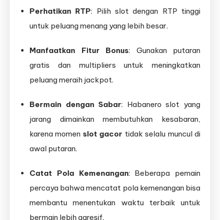
Perhatikan RTP
: Pilih slot dengan RTP tinggi
untuk peluang menang yang lebih besar.
Manfaatkan Fitur Bonus
: Gunakan putaran
gratis dan multipliers untuk meningkatkan
peluang meraih jackpot.
Bermain dengan Sabar
: Habanero slot yang
jarang dimainkan membutuhkan kesabaran,
karena momen
slot gacor
tidak selalu muncul di
awal putaran.
Catat Pola Kemenangan
: Beberapa pemain
percaya bahwa mencatat pola kemenangan bisa
membantu menentukan waktu terbaik untuk
bermain lebih agresif.