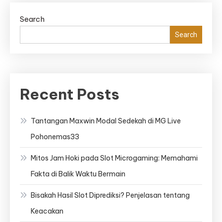
Search
Search
Recent Posts
Tantangan Maxwin Modal Sedekah di MG Live
Pohonemas33
Mitos Jam Hoki pada Slot Microgaming: Memahami
Fakta di Balik Waktu Bermain
Bisakah Hasil Slot Diprediksi? Penjelasan tentang
Keacakan