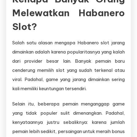
Melewatkan Habanero
Slot?
Salah satu alasan mengapa Habanero slot jarang
dimainkan adalah karena popularitasnya yang kalah
dari provider besar lain. Banyak pemain baru
cenderung memilih slot yang sudah terkenal atau
viral. Padahal, game yang jarang dimainkan sering
kali memiliki keuntungan tersendiri.
Selain itu, beberapa pemain menganggap game
yang tidak populer sulit dimenangkan. Padahal,
kenyataannya justru sebaliknya: karena jumlah
pemain lebih sedikit, persaingan untuk meraih bonus