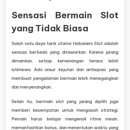
Sensasi Bermain Slot
yang Tidak Biasa
Salah satu daya tarik utama Habanero Slot adalah
sensasi berbeda yang ditawarkan. Karena jarang
dimainkan, setiap kemenangan terasa lebih
istimewa. Ada unsur kejutan dan antisipasi yang
membuat pengalaman bermain lebih menegangkan
dan menyenangkan.
Selain itu, bermain slot yang jarang dipilih juga
memberi kesempatan untuk mengasah strategi.
Pemain harus belajar mengenali ritme mesin,
memanfaatkan bonus, dan menentukan waktu yang