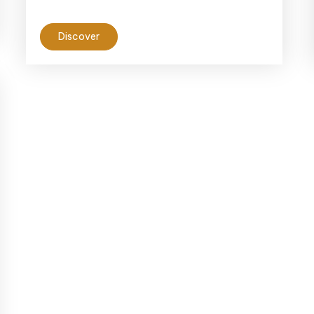
Discover