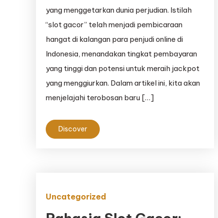
yang menggetarkan dunia perjudian. Istilah
“slot gacor” telah menjadi pembicaraan
hangat di kalangan para penjudi online di
Indonesia, menandakan tingkat pembayaran
yang tinggi dan potensi untuk meraih jackpot
yang menggiurkan. Dalam artikel ini, kita akan
menjelajahi terobosan baru […]
Discover
Uncategorized