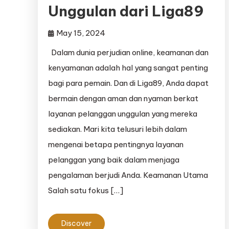
Unggulan dari Liga89
May 15, 2024
Dalam dunia perjudian online, keamanan dan
kenyamanan adalah hal yang sangat penting
bagi para pemain. Dan di Liga89, Anda dapat
bermain dengan aman dan nyaman berkat
layanan pelanggan unggulan yang mereka
sediakan. Mari kita telusuri lebih dalam
mengenai betapa pentingnya layanan
pelanggan yang baik dalam menjaga
pengalaman berjudi Anda. Keamanan Utama
Salah satu fokus […]
Discover