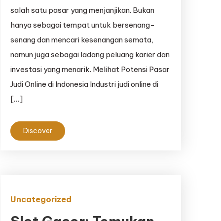
salah satu pasar yang menjanjikan. Bukan
hanya sebagai tempat untuk bersenang-
senang dan mencari kesenangan semata,
namun juga sebagai ladang peluang karier dan
investasi yang menarik. Melihat Potensi Pasar
Judi Online di Indonesia Industri judi online di
[…]
Discover
Uncategorized