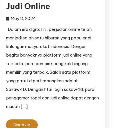
Judi Online
May 8, 2024
Dalam era digital ini, perjudian online telah
menjadi salah satu hiburan yang populer di
kalangan masyarakat Indonesia. Dengan
begitu banyaknya platform judi online yang
tersedia, para pemain sering kali bingung
memilih yang terbaik. Salah satu platform
yang patut dipertimbangkan adalah
Sakaw4D. Dengan fitur login sakaw4d, para
penggemar togel dan judi online dapat dengan
mudah […]
Discover