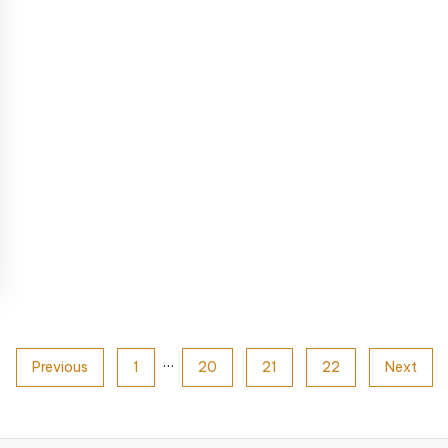
…
Previous
1
20
21
22
Next