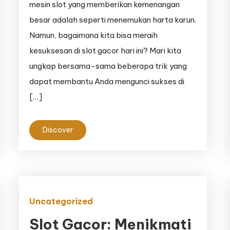
mesin slot yang memberikan kemenangan
besar adalah seperti menemukan harta karun.
Namun, bagaimana kita bisa meraih
kesuksesan di slot gacor hari ini? Mari kita
ungkap bersama-sama beberapa trik yang
dapat membantu Anda mengunci sukses di
[…]
Discover
Uncategorized
Slot Gacor: Menikmati